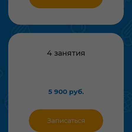
Я согласен с
политикой конфиденциальности
Отправить
Выберите любой удобный способ
для связи с нами
deti.podsolnuh@gmail.com
+7 (968) 511-73-00
+7 (499) 841-01-55