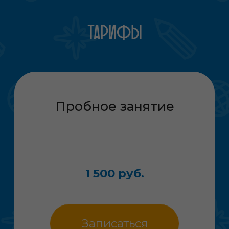
Остались
вопросы
?
Пожалуйста, заполните форму,
мы перезвоним вам в ближайшее
время
+7