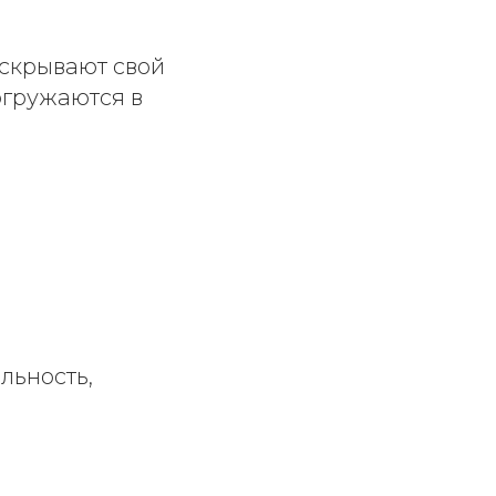
аскрывают свой
огружаются в
льность,