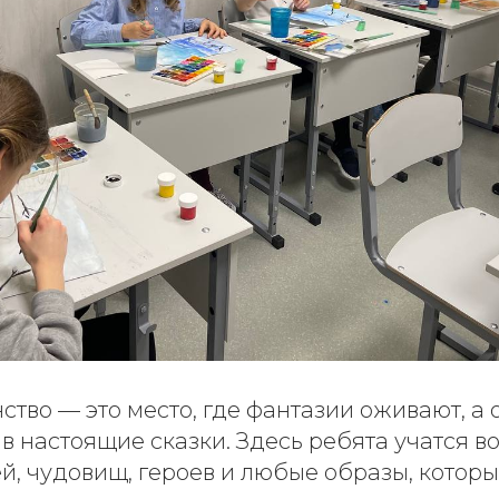
тво — это место, где фантазии оживают, а
 настоящие сказки. Здесь ребята учатся в
й, чудовищ, героев и любые образы, котор