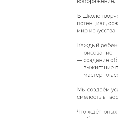
воображение.
В Школе творче
потенциал, ос
мир искусства.
Каждый ребёно
— рисование;
— создание об
— выжигание п
— мастер-класс
Мы создаём усл
смелость в тво
Что ждёт юных