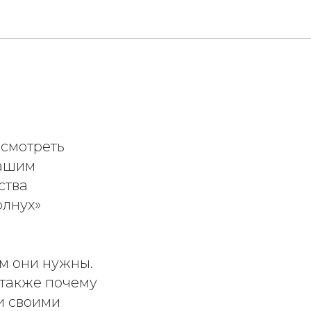
 смотреть
нашим
ства
олнух»
м они нужны.
 также почему
и своими