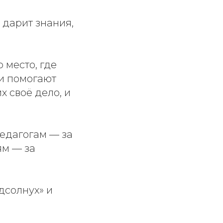
 дарит знания,
 место, где
 и помогают
 своё дело, и
педагогам — за
ям — за
дсолнух» и