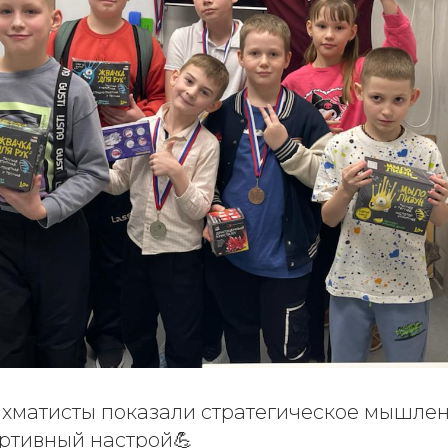
матисты показали стратегическое мышлен
ртивный настрой💪