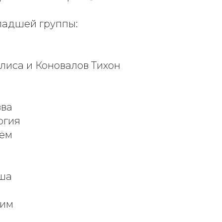
ладшей группы:
Алиса и Коновалов Тихон
вва
ргия
тём
аша
сим