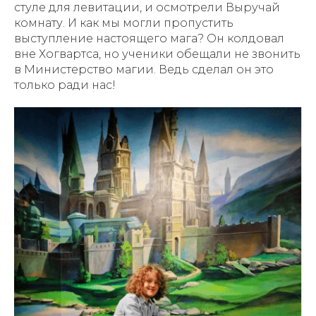
стуле для левитации, и осмотрели Выручай
комнату. И как мы могли пропустить
выступление настоящего мага? Он колдовал
вне Хогвартса, но ученики обещали не звонить
в Министерство магии. Ведь сделал он это
только ради нас!