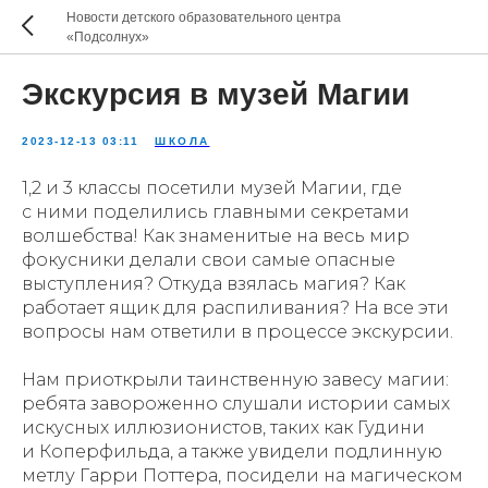
Новости детского образовательного центра
«Подсолнух»
Экскурсия в музей Магии
2023-12-13 03:11
ШКОЛА
1,2 и 3 классы посетили музей Магии, где
с ними поделились главными секретами
волшебства! Как знаменитые на весь мир
фокусники делали свои самые опасные
выступления? Откуда взялась магия? Как
работает ящик для распиливания? На все эти
вопросы нам ответили в процессе экскурсии.
Нам приоткрыли таинственную завесу магии:
ребята завороженно слушали истории самых
искусных иллюзионистов, таких как Гудини
и Коперфильда, а также увидели подлинную
метлу Гарри Поттера, посидели на магическом