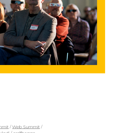
mmit
/
Web Summit
/