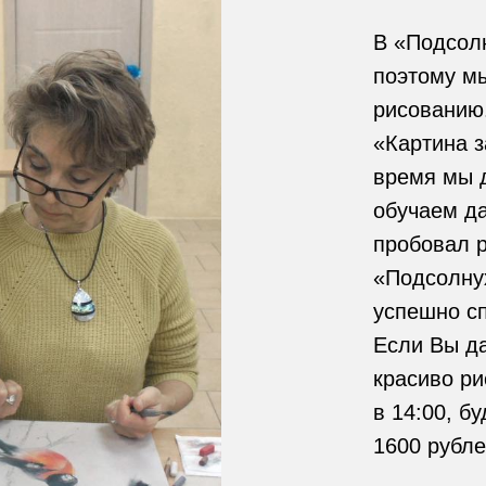
В «Подсолн
поэтому мы
рисованию.
«Картина з
время мы 
обучаем да
пробовал р
«Подсолну
успешно с
Если Вы д
красиво ри
в 14:00, б
1600 рубл